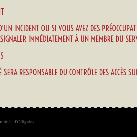
NT
 D'UN INCIDENT OU SI VOUS AVEZ DES PRÉOCCUPA
E SIGNALER IMMÉDIATEMENT À UN MEMBRE DU SERV
ÈS
TÉ SERA RESPONSABLE DU CONTRÔLE DES ACCÈS SUR
uminés d'Ollignies