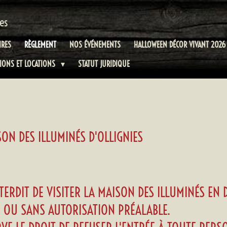
es
IRES
RÈGLEMENT
NOS ÉVÉNEMENTS
HALLOWEEN DÉCOR VIVANT 2026
TIONS ET LOCATIONS
STATUT JURIDIQUE
ON DES ILLUMINÉS D'OLLIGNIES
NTERDIT DE VISITER LA MAISON DES ILLUMINÉS EN
S OU SANS AUTORISATION PRÉALABLE.