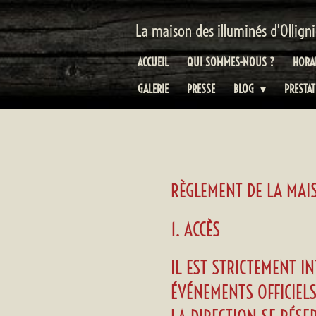
Passer
La maison des illuminés d'Olligni
au
contenu
ACCUEIL
QUI SOMMES-NOUS ?
HORA
principal
GALERIE
PRESSE
BLOG
PRESTA
RÈGLEMENT DE LA MAIS
1. ACCÈS
IL EST STRICTEMENT I
ÉVÉNEMENTS OFFICIEL