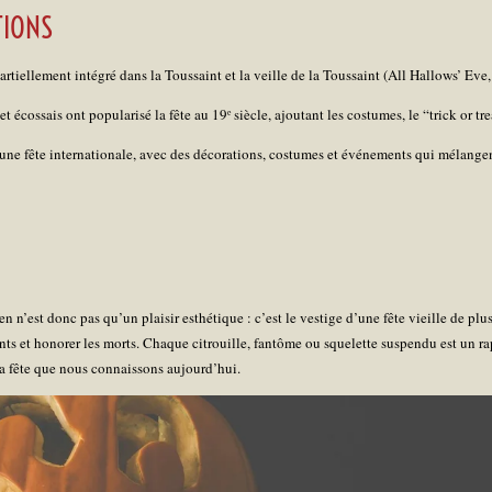
TIONS
artiellement intégré dans la Toussaint et la veille de la Toussaint (All Hallows’ Eve
 écossais ont popularisé la fête au 19ᵉ siècle, ajoutant les costumes, le “trick or trea
ne fête internationale, avec des décorations, costumes et événements qui mélangent
 n’est donc pas qu’un plaisir esthétique : c’est le vestige d’une fête vieille de plusi
nts et honorer les morts. Chaque citrouille, fantôme ou squelette suspendu est un rap
a fête que nous connaissons aujourd’hui.