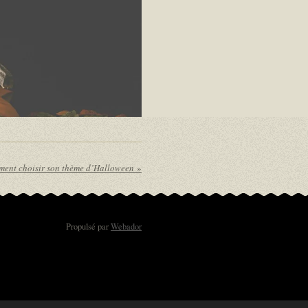
ent choisir son thème d’Halloween
»
Propulsé par
Webador