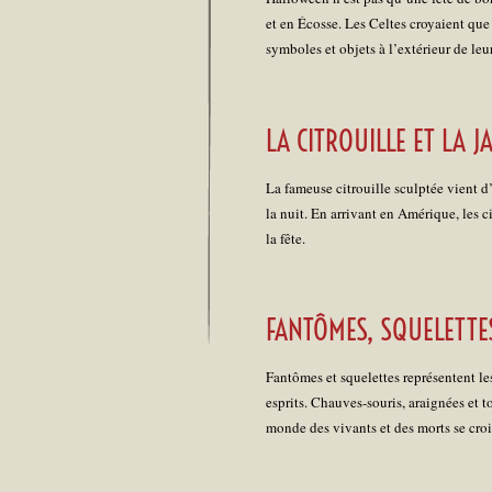
et en Écosse. Les Celtes croyaient que 
symboles et objets à l’extérieur de leu
LA CITROUILLE ET LA J
La fameuse citrouille sculptée vient d’
la nuit. En arrivant en Amérique, les 
la fête.
FANTÔMES, SQUELETTE
Fantômes et squelettes représentent l
esprits. Chauves-souris, araignées et t
monde des vivants et des morts se croi