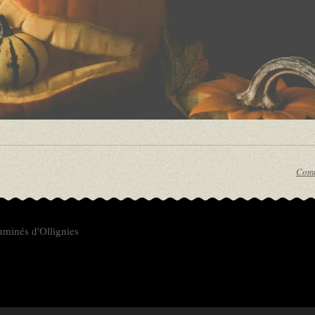
Comm
uminés d'Ollignies