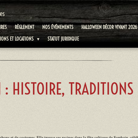
es
IRES
RÈGLEMENT
NOS ÉVÉNEMENTS
HALLOWEEN DÉCOR VIVANT 2026
TIONS ET LOCATIONS
STATUT JURIDIQUE
: HISTOIRE, TRADITIONS 
bons et de costumes. Elle trouve ses racines dans la fête celtique de Samhain, céléb