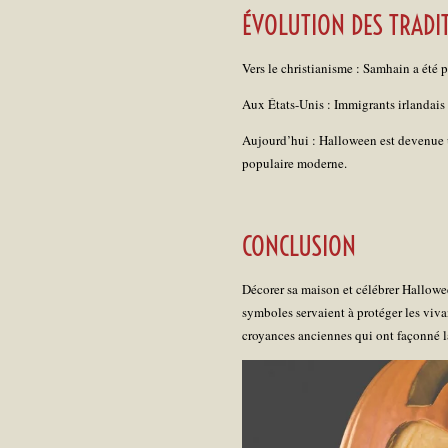
ÉVOLUTION DES TRADI
Vers le christianisme : Samhain a été p
Aux États-Unis : Immigrants irlandais et
Aujourd’hui : Halloween est devenue u
populaire moderne.
CONCLUSION
Décorer sa maison et célébrer Halloween
symboles servaient à protéger les viva
croyances anciennes qui ont façonné l